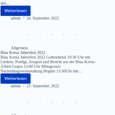
den…
Weiterlesen
Du
kannst
admin
24. September 2022
uns
jetzt
auch
über
WhatsApp
erreichen!
Allgemein
Blau Kreuz Jahresfest 2022
Blau Kreuz Jahresfest 2022 Gottesdienst 10:30 Uhr mit
Liedern, Predigt, Zeugnis und Bericht aus der Blau-Kreuz-
Arbeit Gegen 12:00 Uhr Mittagessen
Nachmittagsveranstaltung Beginn 13:30Uhr mit…
Weiterlesen
Blau
Kreuz
admin
23. September 2022
Jahresfest
2022