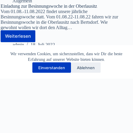
Allgemein
Einladung zur Besinnungswoche in der Oberlausitz
Vom 01.08.-11.08.2022 findet unsere jährliche
Besinnungswoche statt. Vom 01.08.22-11.08.22 fahren wir zur
Besinnungswoche in die Oberlausitz nach Bertsdorf. Wie
gewohnt wollen wir dort den Alltag…
Weiterlesen
Einladung
zur
admin
18. Juli 2022
Besinnungswoche
Wir verwenden Cookies, um sicherzustellen, dass wir Dir die beste
in
Erfahrung auf unserer Website bieten können.
der
Oberlausitz
Einverstanden
Ablehnen
Allgemein
Einladung zum Freitags-Frühstück
Freitags-Frühstück in der Grünauer Oase Ab sofort findet jeden
Freitag ab 9:00 Uhr, in der Grünauer Oase unser Freitags-
Frühstück statt. In gewohnt herzlicher Atmosphäre…
Weiterlesen
Einladung
zum
admin
17. Juli 2022
Freitags-
Frühstück