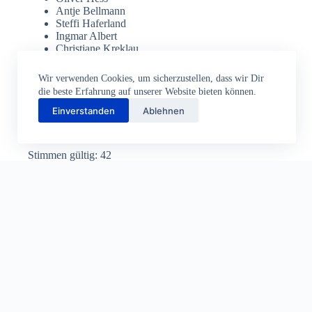
Antje Bellmann
Steffi Haferland
Ingmar Albert
Christiane Kreklau
Wir verwenden Cookies, um sicherzustellen, dass wir Dir
die beste Erfahrung auf unserer Website bieten können.
Einverstanden
Ablehnen
Wahlergebnisse nach Auszählung
Stimmen gültig: 42
Stimmen ungültig: 2
Dieter Kappler
Roland Schröder
Maria Brettschneider
Oliver Hess