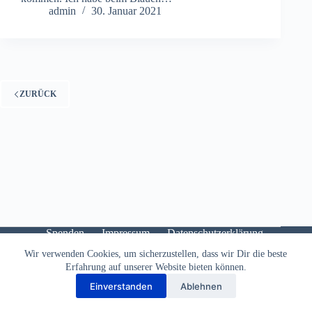
admin
30. Januar 2021
ZURÜCK
Spenden
Impressum
Datenschutzerklärung
Instagram
Facebook
Kontakt
BKD
Wir verwenden Cookies, um sicherzustellen, dass wir Dir die beste
Anmelden
Cloud
Besinnungsfahrten
Events
Erfahrung auf unserer Website bieten können.
Einverstanden
Ablehnen
Copyright © 2026 Blaues Kreuz Leipzig e.V.