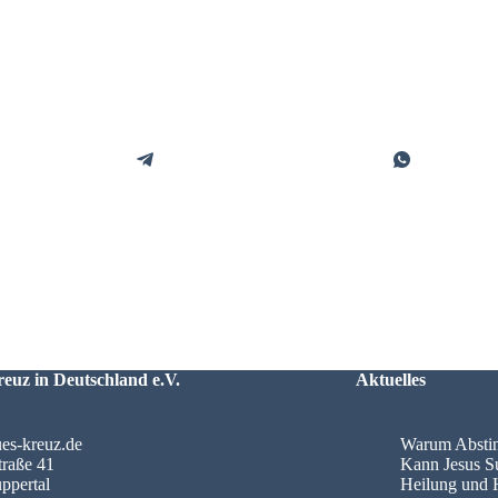
euz in Deutschland e.V.
Aktuelles
es-kreuz.de
Warum Abstine
traße 41
Kann Jesus S
ppertal
Heilung und 