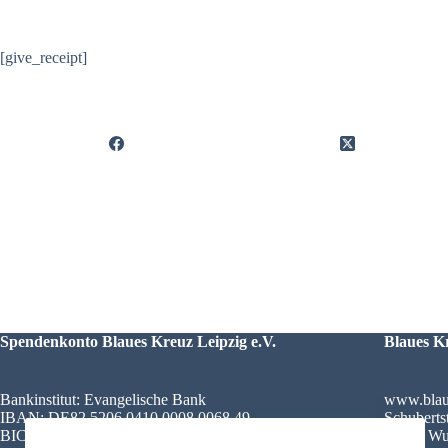
[give_receipt]
Spendenkonto Blaues Kreuz Leipzig e.V.
Blaues Kr
Bankinstitut: Evangelische Bank
www.blau
IBAN: DE82 5206 0410 0008 0068 49
Schuberts
BIC: GENODEF1EK1
42289 Wu